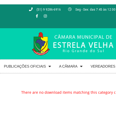
(51) 9 9286-6916
Seg - Sex: das 7:45 às 12:00
PUBLICAÇÕES OFICIAIS
A CÂMARA
VEREADORES
There are no download items matching this category cr